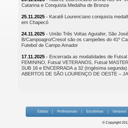
Catarina e Conquista Medalha de Bronze
25.11.2025
-
Karatê Lourenciano conquista medal
em Chapecó
24.11.2025
-
União Três Voltas Aguiafer, São José
B/Campoagro/Cresol são os campeões do 41º Ca
Futebol de Campo Amador
17.11.2025
-
Encerrada as modalidades de Futsa
FEMININO, Futsal VETERANOS, Futsal MASTER, 
SUB 16 e ENCERRADA a 32 (trigésima segunda
ABERTOS DE SÃO LOURENÇO DE OESTE – JA
Editais
|
Profissionais
|
Escolinhas
|
Ginásios
© Copyright 2011